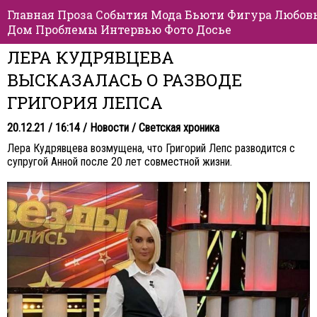
Главная
Проза
События
Мода
Бьюти
Фигура
Любов
Дом
Проблемы
Интервью
Фото
Досье
ЛЕРА КУДРЯВЦЕВА
ВЫСКАЗАЛАСЬ О РАЗВОДЕ
ГРИГОРИЯ ЛЕПСА
20.12.21 / 16:14 /
Новости
/
Светская хроника
Лера Кудрявцева возмущена, что Григорий Лепс разводится с
супругой Анной после 20 лет совместной жизни.