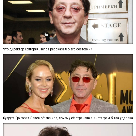
Что директор Григория Лепса рассказал о его состоянии
Супруга Григория Лепса объяснила, почему её страница в Инстаграм была удалена