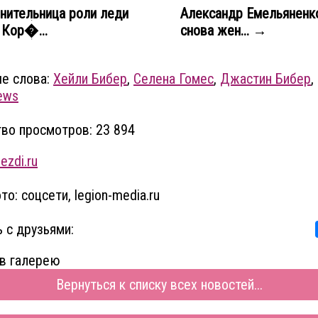
нительница роли леди
Александр Емельяненк
 Кор�...
снова жен... →
е слова:
Хейли Бибер
,
Селена Гомес
,
Джастин Бибер
,
ews
во просмотров: 23 894
ezdi.ru
о: соцсети, legion-media.ru
 с друзьями:
в галерею
Вернуться к списку всех новостей...