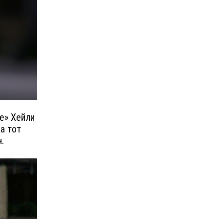
е» Хейли
а тот
.