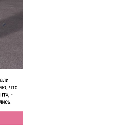
вали
аю, что
т», -
лись.