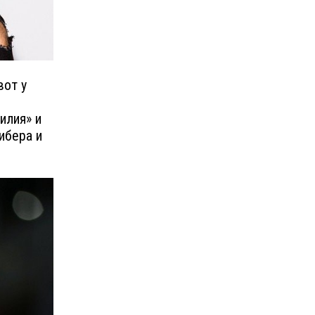
вот у
илия» и
ибера и