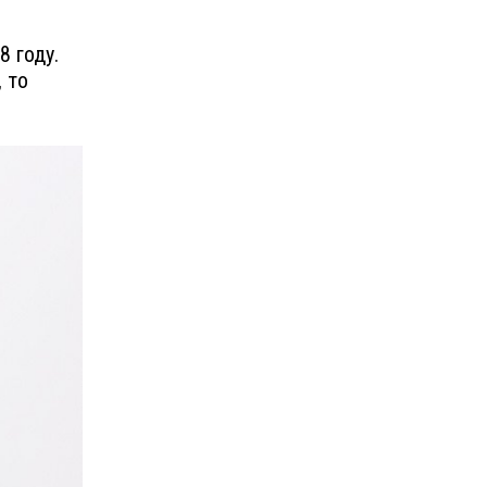
8 году.
 то