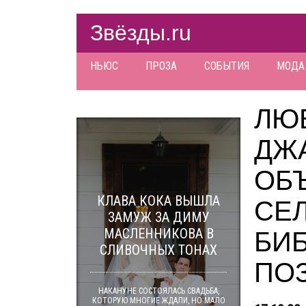
Звёзды.ru
НЬЮС
ПРОЗА
СОБЫТИЯ
МОДА
ЛЮ
ДЖ
ОБ
КЛАВА КОКА ВЫШЛА
СЕЛ
ЗАМУЖ ЗА ДИМУ
МАСЛЕННИКОВА В
БИ
СЛИВОЧНЫХ ТОНАХ
ПО
НАКАНУНЕ СОСТОЯЛАСЬ СВАДЬБА,
КОТОРУЮ МНОГИЕ ЖДАЛИ, НО МАЛО