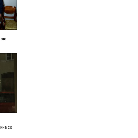
вою
ина со