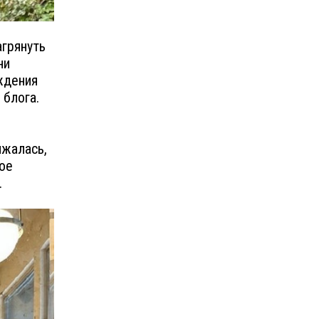
грянуть
ни
ждения
 блога.
ижалась,
рое
.