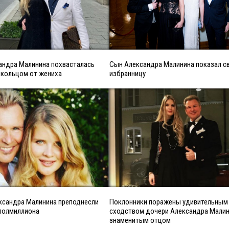
андра Малинина похвасталась
Сын Александра Малинина показал с
кольцом от жениха
избранницу
ксандра Малинина преподнесли
Поклонники поражены удивительным
 полмиллиона
сходством дочери Александра Малин
знаменитым отцом