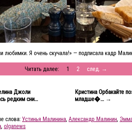
и любимки. Я очень скучала!» — подписала кадр Мали
Читать далее:
1
2
след. →
лина Джоли
Кристина Орбакайте п
сь редким сни...
младше�... →
е слова:
Устинья Малинина
,
Александр Малинин
,
Эмм
а
,
olganews