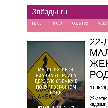
Звёзды.ru
НЬЮС
ПРОЗА
СОБЫТИЯ
МОДА
22-
МА
ЖЕ
МАГИЯ ИЗГИБОВ:
РО
РИАННА УСТРОИЛА
ДЕРЗКУЮ СЪЕМКУ В
ПОЛУПРОЗРАЧНОМ
11.05.23 
БОДИ
22-летня
кадрами,
РИАННА ПРЕДСТАВИЛА НОВУЮ