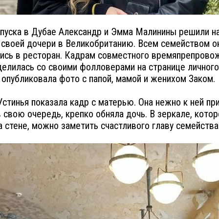
пуска в Дубае Александр и Эмма Малинины решили на
к своей дочери в Великобританию. Всем семейством о
ись в ресторан. Кадрам совместного времяпрепрово
делилась со своими фолловерами на странице личного
опубликовала фото с папой, мамой и женихом Заком.
Устинья показала кадр с матерью. Она нежно к ней пр
в свою очередь, крепко обняла дочь. В зеркале, кото
а стене, можно заметить счастливого главу семейства