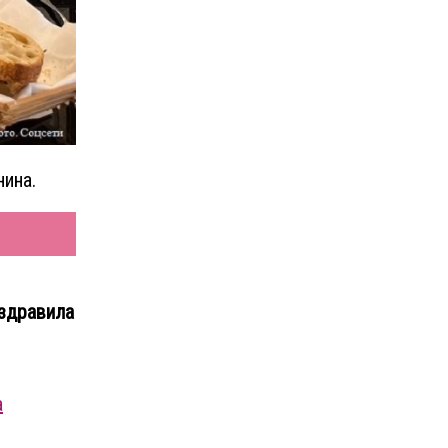
нина.
оздравила
а