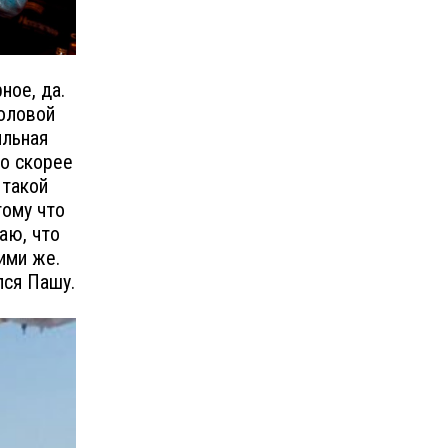
ное, да.
оловой
ильная
ло скорее
 такой
тому что
аю, что
ими же.
лся Пашу.