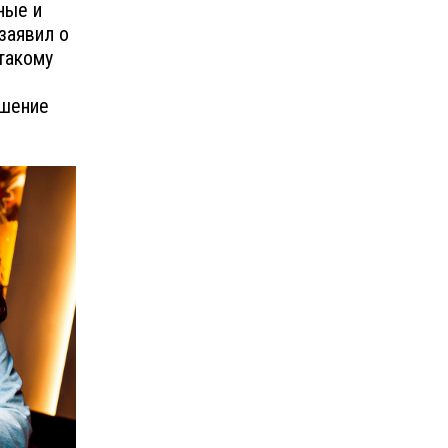
ные и
заявил о
 такому
ешение