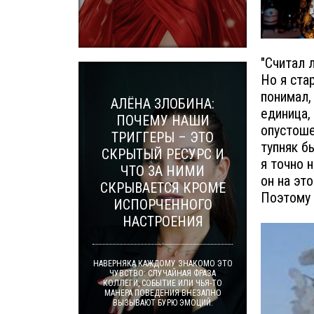
"Считал 
Но я ста
понимал,
АЛЁНА ЗЛОБИНА:
единица,
ПОЧЕМУ НАШИ
опустоше
ТРИГГЕРЫ – ЭТО
тупняк б
СКРЫТЫЙ РЕСУРС И
я точно 
ЧТО ЗА НИМИ
он на эт
СКРЫВАЕТСЯ КРОМЕ
Поэтому 
ИСПОРЧЕННОГО
НАСТРОЕНИЯ
НАВЕРНЯКА КАЖДОМУ ЗНАКОМО ЭТО
ЧУВСТВО: СЛУЧАЙНАЯ ФРАЗА
КОЛЛЕГИ, СОБЫТИЕ ИЛИ ЧЬЯ-ТО
МАНЕРА ПОВЕДЕНИЯ ВНЕЗАПНО
ВЫЗЫВАЮТ БУРЮ ЭМОЦИЙ.