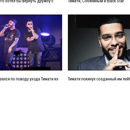
что хотел бы вернуть дружбу с
Тимати, Собяниным и Black Star
зался по поводу ухода Тимати из
Тимати покинул созданный им лейб