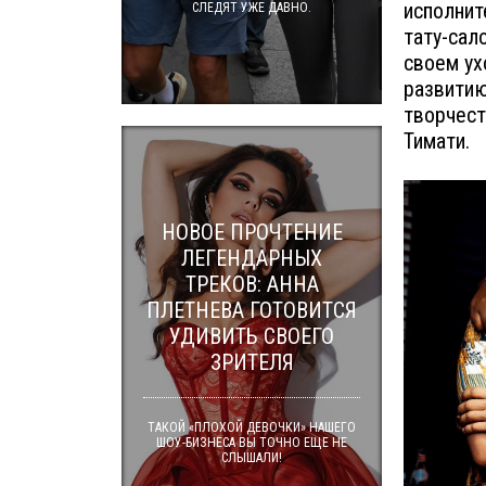
исполнит
СЛЕДЯТ УЖЕ ДАВНО.
тату-сал
своем ух
развитию
творчест
Тимати.
НОВОЕ ПРОЧТЕНИЕ
ЛЕГЕНДАРНЫХ
ТРЕКОВ: АННА
ПЛЕТНЕВА ГОТОВИТСЯ
УДИВИТЬ СВОЕГО
ЗРИТЕЛЯ
ТАКОЙ «ПЛОХОЙ ДЕВОЧКИ» НАШЕГО
ШОУ-БИЗНЕСА ВЫ ТОЧНО ЕЩЕ НЕ
СЛЫШАЛИ!