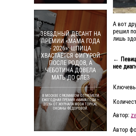
А вот др
решил по
ЗВЕЗДНЫЙ ДЕСАНТ НА
лишь здо
ПРЕМИИ «МАМА ГОДА
- 2026»: ШПИЦА
ХВАСТАЕТСЯ ФИГУРОЙ
← Певица
ПОСЛЕ РОДОВ, А
нее диаг
ЧЕБОТИНА ДОВЕЛА
МАТЬ ДО СЛЕЗ
Ключевы
В МОСКВЕ С РАЗМАХОМ ОТГРЕМЕЛА
ЕЖЕГОДНАЯ ПРЕМИЯ «МАМА ГОДА —
Количест
2026» ОТ ЖУРНАЛА MODA TOPICAL
ОКСАНЫ ФЁДОРОВОЙ.
Автор:
zv
Автор фо