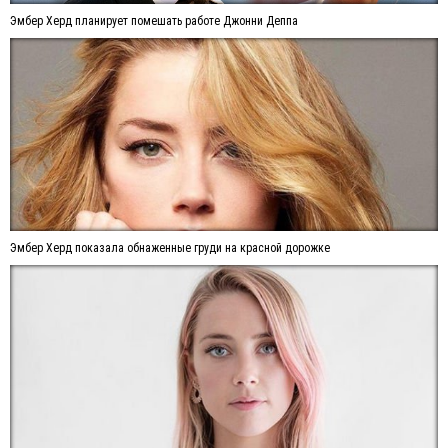
Эмбер Херд планирует помешать работе Джонни Деппа
Эмбер Херд показала обнаженные груди на красной дорожке