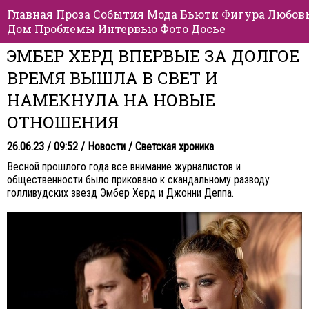
Главная
Проза
События
Мода
Бьюти
Фигура
Любов
Дом
Проблемы
Интервью
Фото
Досье
ЭМБЕР ХЕРД ВПЕРВЫЕ ЗА ДОЛГОЕ
ВРЕМЯ ВЫШЛА В СВЕТ И
НАМЕКНУЛА НА НОВЫЕ
ОТНОШЕНИЯ
26.06.23 / 09:52 /
Новости
/
Светская хроника
Весной прошлого года все внимание журналистов и
общественности было приковано к скандальному разводу
голливудских звезд Эмбер Херд и Джонни Деппа.