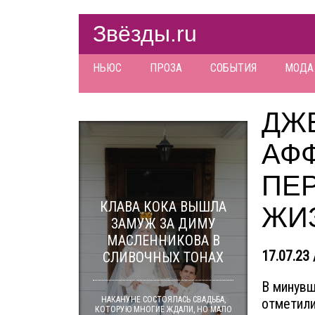
Звёзды.ru
НЬЮС
ПРОЗА
СОБЫТИЯ
МОДА
ДЖ
АФ
ПЕ
КЛАВА КОКА ВЫШЛА
ЖИ
ЗАМУЖ ЗА ДИМУ
МАСЛЕННИКОВА В
17.07.23 
СЛИВОЧНЫХ ТОНАХ
В минувш
НАКАНУНЕ СОСТОЯЛАСЬ СВАДЬБА,
отметили
КОТОРУЮ МНОГИЕ ЖДАЛИ, НО МАЛО