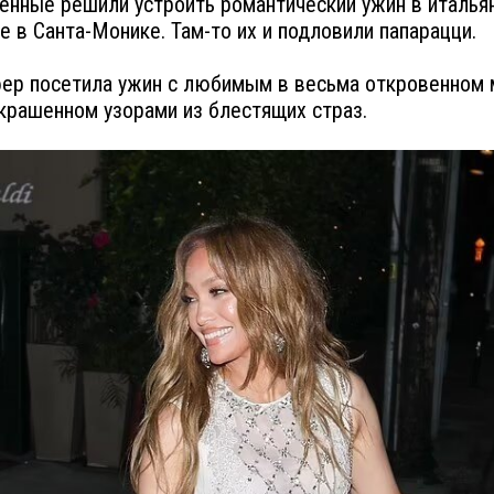
нные решили устроить романтический ужин в италья
е в Санта-Монике. Там-то их и подловили папарацци.
р посетила ужин с любимым в весьма откровенном 
украшенном узорами из блестящих страз.