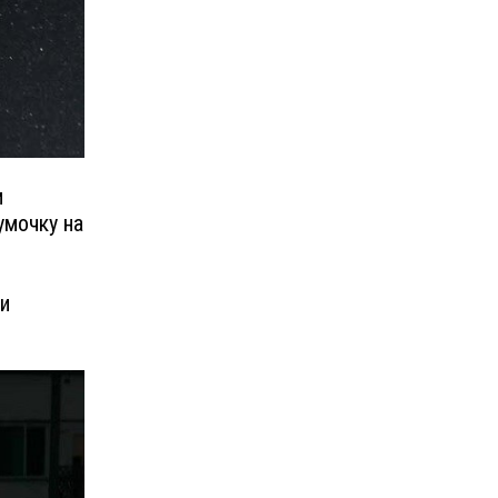
м
умочку на
и