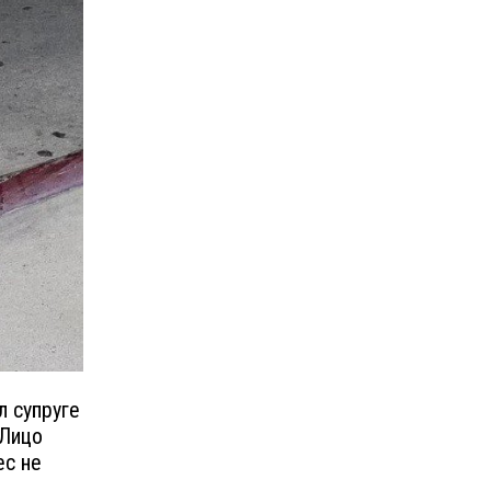
л супруге
 Лицо
ес не