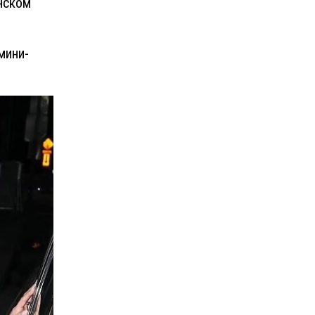
нском
мини-