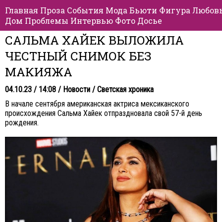
Главная
Проза
События
Мода
Бьюти
Фигура
Любов
Дом
Проблемы
Интервью
Фото
Досье
САЛЬМА ХАЙЕК ВЫЛОЖИЛА
ЧЕСТНЫЙ СНИМОК БЕЗ
МАКИЯЖА
04.10.23 / 14:08 /
Новости
/
Светская хроника
В начале сентября американская актриса мексиканского
происхождения Сальма Хайек отпраздновала свой 57-й день
рождения.