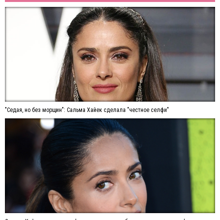
"Седая, но без морщин": Сальма Хайек сделала "честное селфи"