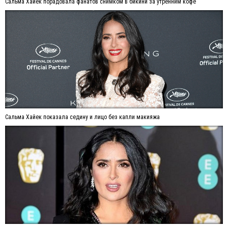
Сальма Хайек порадовала фанатов снимком в бикини за утренним кофе
Сальма Хайек показала седину и лицо без капли макияжа