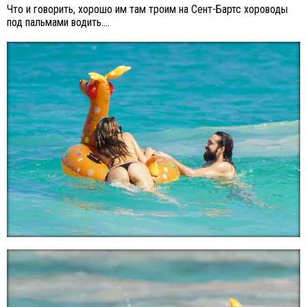
Что и говорить, хорошо им там троим на Сент-Бартс хороводы
под пальмами водить….