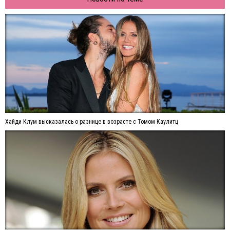
Хайди Клум высказалась о разнице в возрасте с Томом Каулитц