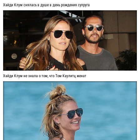
Хайди Клум снялась в душе в день рождения супруга
Хайди Клум не знала о том, что Том Каулитц женат