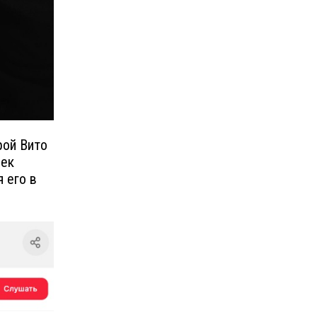
рой Вито
рек
 его в