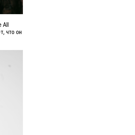
 All
т, что он