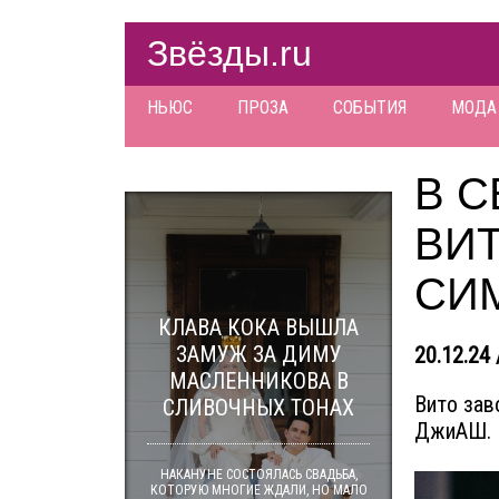
Звёзды.ru
НЬЮС
ПРОЗА
СОБЫТИЯ
МОДА
В 
ВИ
СИ
КЛАВА КОКА ВЫШЛА
ЗАМУЖ ЗА ДИМУ
20.12.24 
МАСЛЕННИКОВА В
Вито зав
СЛИВОЧНЫХ ТОНАХ
ДжиАШ.
НАКАНУНЕ СОСТОЯЛАСЬ СВАДЬБА,
КОТОРУЮ МНОГИЕ ЖДАЛИ, НО МАЛО