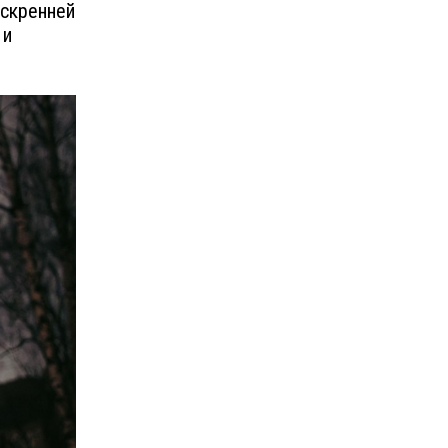
искренней
 и