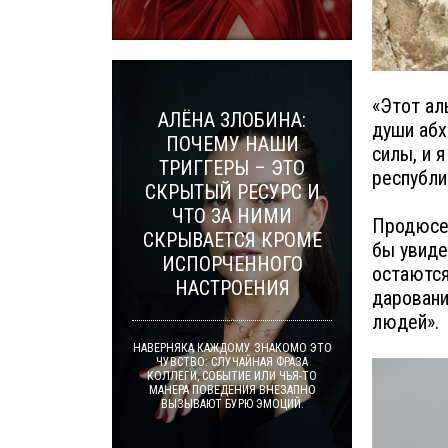
«Этот ал
АЛЁНА ЗЛОБИНА:
души абх
ПОЧЕМУ НАШИ
силы, и 
ТРИГГЕРЫ – ЭТО
республи
СКРЫТЫЙ РЕСУРС И
ЧТО ЗА НИМИ
Продюсер
СКРЫВАЕТСЯ КРОМЕ
бы увиде
ИСПОРЧЕННОГО
остаются
НАСТРОЕНИЯ
даровани
людей».
НАВЕРНЯКА КАЖДОМУ ЗНАКОМО ЭТО
ЧУВСТВО: СЛУЧАЙНАЯ ФРАЗА
КОЛЛЕГИ, СОБЫТИЕ ИЛИ ЧЬЯ-ТО
МАНЕРА ПОВЕДЕНИЯ ВНЕЗАПНО
ВЫЗЫВАЮТ БУРЮ ЭМОЦИЙ.