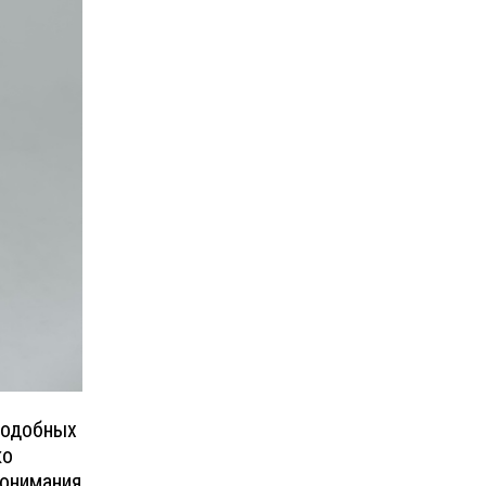
подобных
ко
понимания