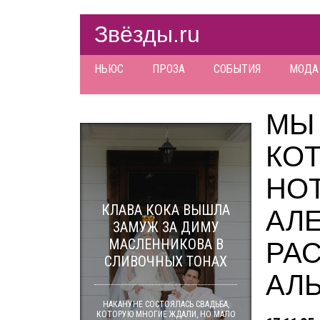
Звёзды.ru
НЬЮС
ПРОЗА
СОБЫТИЯ
МОДА
МЫ
КО
НОТ
КЛАВА КОКА ВЫШЛА
АЛ
ЗАМУЖ ЗА ДИМУ
МАСЛЕННИКОВА В
РА
СЛИВОЧНЫХ ТОНАХ
АЛЬ
НАКАНУНЕ СОСТОЯЛАСЬ СВАДЬБА,
КОТОРУЮ МНОГИЕ ЖДАЛИ, НО МАЛО