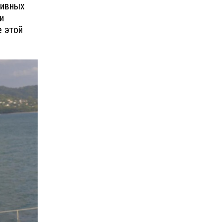
тивных
и
е этой