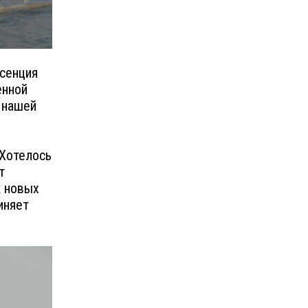
ссенция
енной
 нашей
«Хотелось
т
к новых
иняет