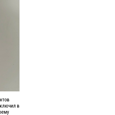
антов
включил в
оему