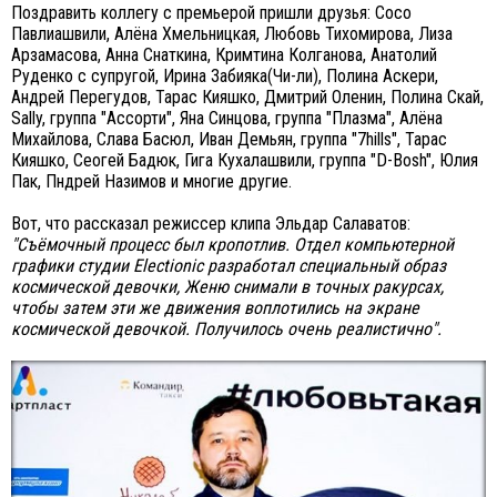
Поздравить коллегу с премьерой пришли друзья: Сосо
Павлиашвили, Алёна Хмельницкая, Любовь Тихомирова, Лиза
Арзамасова, Анна Снаткина, Кримтина Колганова, Анатолий
Руденко с супругой, Ирина Забияка(Чи-ли), Полина Аскери,
Андрей Перегудов, Тарас Кияшко, Дмитрий Оленин, Полина Скай,
Sally, группа "Ассорти", Яна Синцова, группа "Плазма", Алёна
Михайлова, Слава Басюл, Иван Демьян, группа "7hills", Тарас
Кияшко, Сеогей Бадюк, Гига Кухалашвили, группа "D-Bosh", Юлия
Пак, Пндрей Назимов и многие другие.
Вот, что рассказал режиссер клипа Эльдар Салаватов:
"Съёмочный процесс был кропотлив. Отдел компьютерной
графики студии Electionic разработал специальный образ
космической девочки, Женю снимали в точных ракурсах,
чтобы затем эти же движения воплотились на экране
космической девочкой. Получилось очень реалистично".