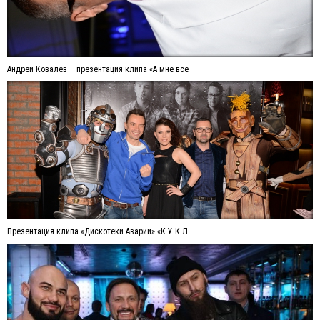
Андрей Ковалёв – презентация клипа «А мне все
Презентация клипа «Дискотеки Аварии» «К.У.К.Л