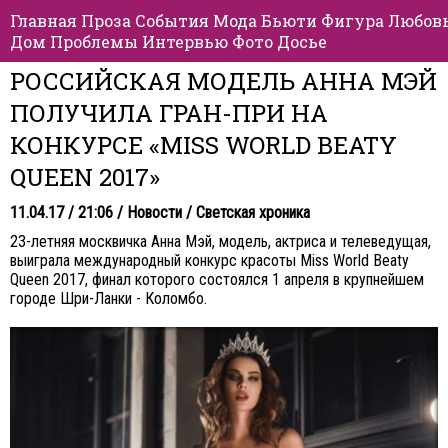
Главная
Проза
События
Мода
Бьюти
Фигура
Любов
Дом
Проблемы
Интервью
Фото
Досье
РОССИЙСКАЯ МОДЕЛЬ АННА МЭЙ
ПОЛУЧИЛА ГРАН-ПРИ НА
КОНКУРСЕ «MISS WORLD BEATY
QUEEN 2017»
11.04.17 / 21:06 /
Новости
/
Светская хроника
23-летняя москвичка Анна Мэй, модель, актриса и телеведущая,
выиграла международный конкурс красоты Miss World Beaty
Queen 2017, финал которого состоялся 1 апреля в крупнейшем
городе Шри-Ланки - Коломбо.