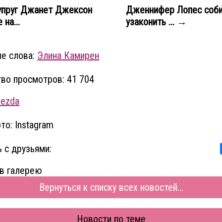
упруг Джанет Джексон
Дженнифер Лопес соби
 на...
узаконить ... →
е слова:
Элина Камирен
во просмотров: 41 704
vezda
то: Instagram
 с друзьями:
в галерею
Вернуться к списку всех новостей...
Новости по теме