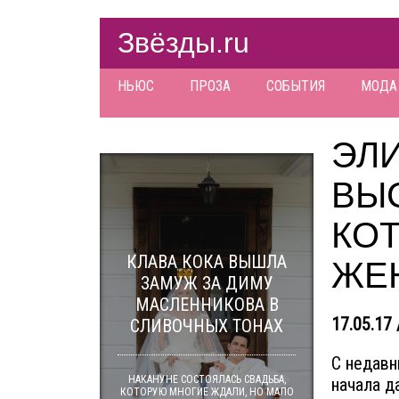
Звёзды.ru
НЬЮС
ПРОЗА
СОБЫТИЯ
МОДА
ЭЛ
ВЫ
КО
КЛАВА КОКА ВЫШЛА
ЖЕ
ЗАМУЖ ЗА ДИМУ
МАСЛЕННИКОВА В
17.05.17 
СЛИВОЧНЫХ ТОНАХ
С недавн
НАКАНУНЕ СОСТОЯЛАСЬ СВАДЬБА,
начала д
КОТОРУЮ МНОГИЕ ЖДАЛИ, НО МАЛО