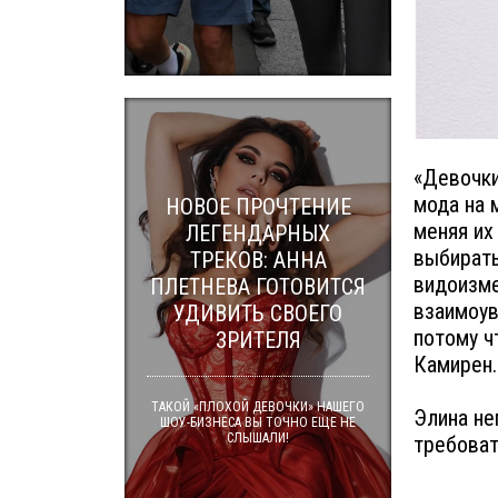
«Девочки
мода на 
НОВОЕ ПРОЧТЕНИЕ
меняя их
ЛЕГЕНДАРНЫХ
выбирать
ТРЕКОВ: АННА
видоизме
ПЛЕТНЕВА ГОТОВИТСЯ
взаимоув
УДИВИТЬ СВОЕГО
потому ч
ЗРИТЕЛЯ
Камирен.
ТАКОЙ «ПЛОХОЙ ДЕВОЧКИ» НАШЕГО
Элина не
ШОУ-БИЗНЕСА ВЫ ТОЧНО ЕЩЕ НЕ
СЛЫШАЛИ!
требоват