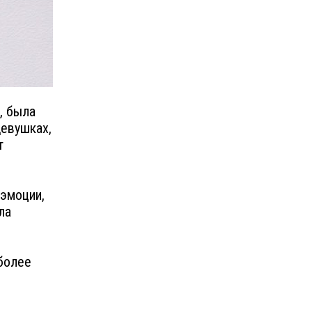
, была
девушках,
т
 эмоции,
ла
более