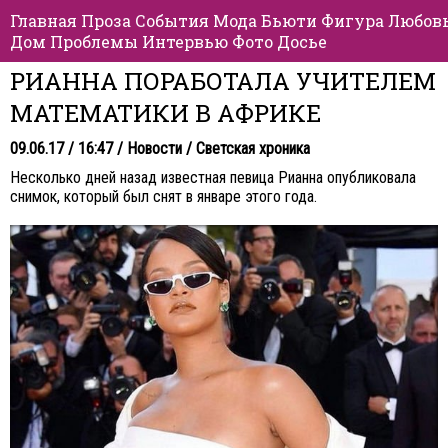
Главная
Проза
События
Мода
Бьюти
Фигура
Любов
Дом
Проблемы
Интервью
Фото
Досье
РИАННА ПОРАБОТАЛА УЧИТЕЛЕМ
МАТЕМАТИКИ В АФРИКЕ
09.06.17 / 16:47 /
Новости
/
Светская хроника
Несколько дней назад известная певица Рианна опубликовала
снимок, который был снят в январе этого года.