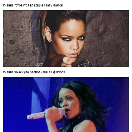
Рианна готовится впервые стать мамой
Рианна ужаснула располневшей фигурой