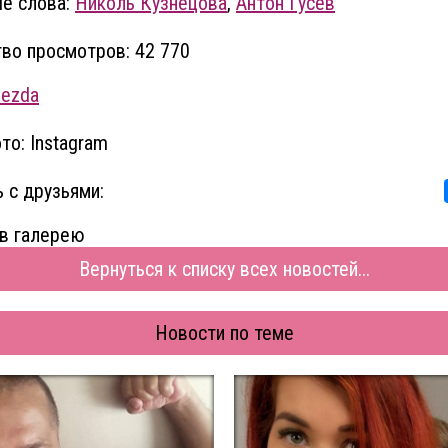
е слова:
Николь Кузнецова
,
Антон Гусев
во просмотров: 42 770
vezda
то: Instagram
 с друзьями:
в галерею
Вернуться к списку всех новостей...
Новости по теме