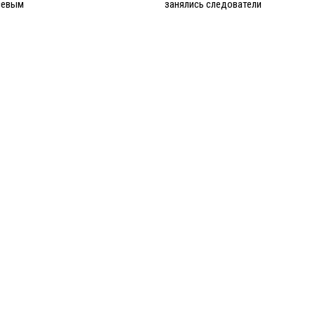
севым
занялись следователи