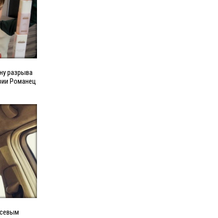
ну разрыва
рии Романец
усевым