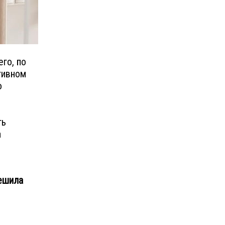
го, по
тивном
о
ть
а
ешила