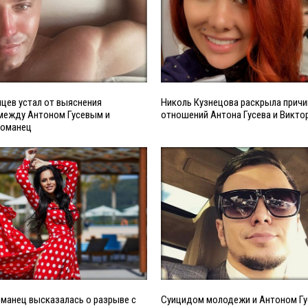
цев устал от выяснения
Николь Кузнецова раскрыла причи
между Антоном Гусевым и
отношений Антона Гусева и Викто
Романец
манец высказалась о разрыве с
Суицидом молодежи и Антоном Г