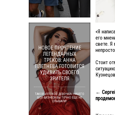
«Я напис
его мнен
свете. Я
НОВОЕ ПРОЧТЕНИЕ
непросто
ЛЕГЕНДАРНЫХ
ТРЕКОВ: АННА
Стоит от
ПЛЕТНЕВА ГОТОВИТСЯ
ситуацию
УДИВИТЬ СВОЕГО
Кузнецов
ЗРИТЕЛЯ
← Серге
ТАКОЙ «ПЛОХОЙ ДЕВОЧКИ» НАШЕГО
продемон
ШОУ-БИЗНЕСА ВЫ ТОЧНО ЕЩЕ НЕ
СЛЫШАЛИ!