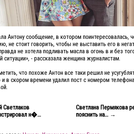
ала Антону сообщение, в котором поинтересовалась, че
ию, не стоит говорить, чтобы не выставить его в нега
 правда не хотела подливать масла в огонь в и без тог
й ситуации», - рассказала женщина журналистам.
метить, что похоже Антон все таки решил не усугубля
 и в скором времени удалил пост с номером телефон
ой.
й Светлаков
Светлана Пермякова р
стрировал н�...
пояснить на... →