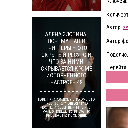
Ключевы
Количест
Автор:
z
АЛЁНА ЗЛОБИНА:
Автор фо
ПОЧЕМУ НАШИ
ТРИГГЕРЫ – ЭТО
Поделись
СКРЫТЫЙ РЕСУРС И
ЧТО ЗА НИМИ
Перейти 
СКРЫВАЕТСЯ КРОМЕ
ИСПОРЧЕННОГО
НАСТРОЕНИЯ
НАВЕРНЯКА КАЖДОМУ ЗНАКОМО ЭТО
ЧУВСТВО: СЛУЧАЙНАЯ ФРАЗА
КОЛЛЕГИ, СОБЫТИЕ ИЛИ ЧЬЯ-ТО
МАНЕРА ПОВЕДЕНИЯ ВНЕЗАПНО
ВЫЗЫВАЮТ БУРЮ ЭМОЦИЙ.