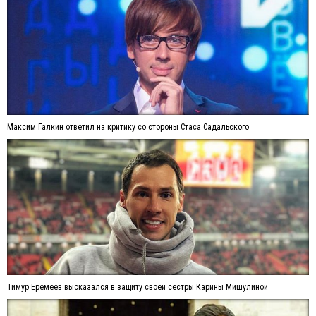
Максим Галкин ответил на критику со стороны Стаса Садальского
Тимур Еремеев высказался в защиту своей сестры Карины Мишулиной