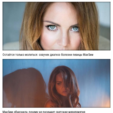
Остаётся только молиться: озвучен диагноз болезни певицы МакSим
МакSим объяснила, почему не посещает светские мероприятия