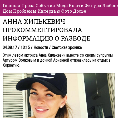
Главная
Проза
События
Мода
Бьюти
Фигура
Любов
Дом
Проблемы
Интервью
Фото
Досье
АННА ХИЛЬКЕВИЧ
ПРОКОММЕНТИРОВАЛА
ИНФОРМАЦИЮ О РАЗВОДЕ
04.08.17 / 13:15 /
Новости
/
Светская хроника
Этим летом актриса Анна Хилькевич вместе со своим супругом
Артуром Волковым и дочкой Арианной отправилась на отдых в
Хорватию.