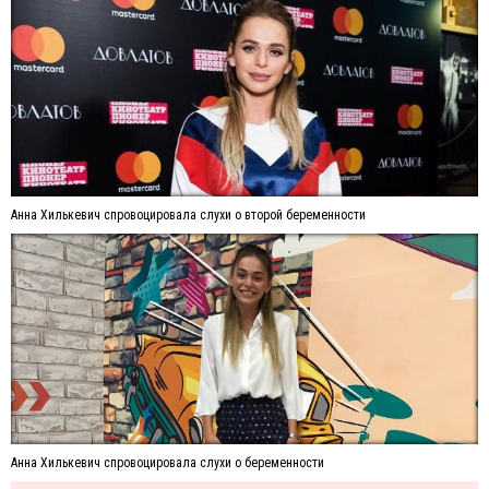
Анна Хилькевич спровоцировала слухи о второй беременности
Анна Хилькевич спровоцировала слухи о беременности