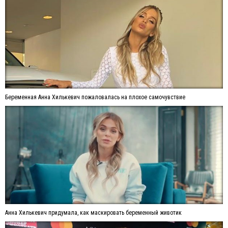
Беременная Анна Хилькевич пожаловалась на плохое самочувствие
Анна Хилькевич придумала, как маскировать беременный животик