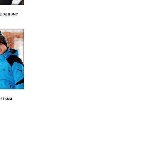
в роддоме
детьми