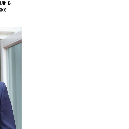
или в
уже