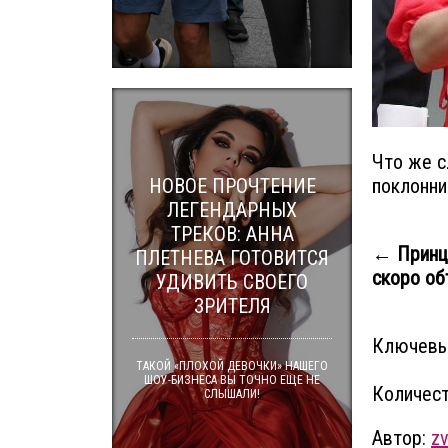
Что же с
НОВОЕ ПРОЧТЕНИЕ
поклонни
ЛЕГЕНДАРНЫХ
ТРЕКОВ: АННА
← Принц 
ПЛЕТНЕВА ГОТОВИТСЯ
скоро объ
УДИВИТЬ СВОЕГО
ЗРИТЕЛЯ
Ключевы
ТАКОЙ «ПЛОХОЙ ДЕВОЧКИ» НАШЕГО
ШОУ-БИЗНЕСА ВЫ ТОЧНО ЕЩЕ НЕ
Количест
СЛЫШАЛИ!
Автор:
z