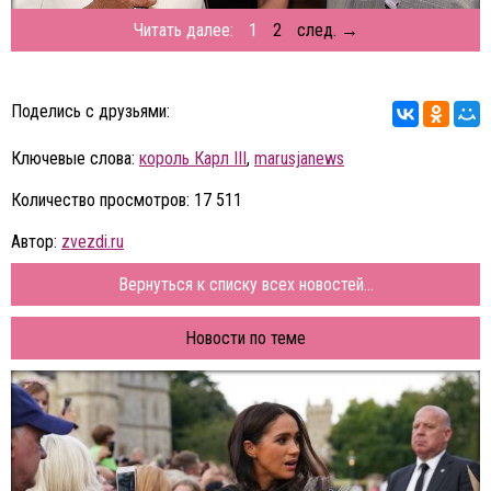
Читать далее:
1
2
след. →
Поделись с друзьями:
Ключевые слова:
король Карл III
,
marusjanews
Количество просмотров: 17 511
Автор:
zvezdi.ru
Вернуться к списку всех новостей...
Новости по теме