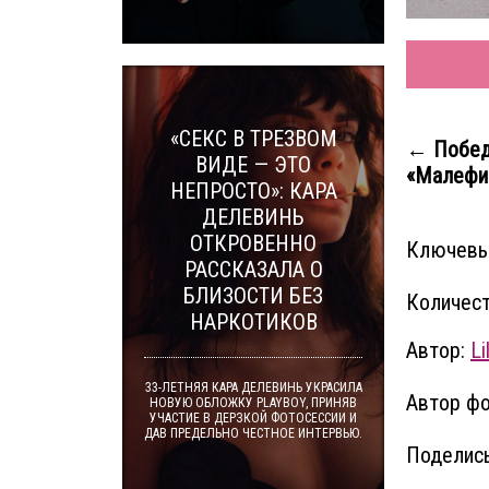
«СЕКС В ТРЕЗВОМ
← Побед
ВИДЕ — ЭТО
«Малефис
НЕПРОСТО»: КАРА
ДЕЛЕВИНЬ
ОТКРОВЕННО
Ключевы
РАССКАЗАЛА О
БЛИЗОСТИ БЕЗ
Количест
НАРКОТИКОВ
Автор:
Lil
33-ЛЕТНЯЯ КАРА ДЕЛЕВИНЬ УКРАСИЛА
Автор фо
НОВУЮ ОБЛОЖКУ PLAYBOY, ПРИНЯВ
УЧАСТИЕ В ДЕРЗКОЙ ФОТОСЕССИИ И
ДАВ ПРЕДЕЛЬНО ЧЕСТНОЕ ИНТЕРВЬЮ.
Поделись