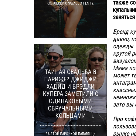
также со
КОЛЛЕКЦИЮ SAVAGE X FENTY.
купальни
заняться
Бренд ку
давно, п
одежды. 
крутой р
визуалом
Мама пон
ТАЙНАЯ СВАДЬБА В
может тв
ПАРИЖЕ? ДЖИДЖИ
интаграм
ХАДИД И БРЭДЛИ
классных
КУПЕРА ЗАМЕТИЛИ С
немножко
ОДИНАКОВЫМИ
зато вы 
ОБРУЧАЛЬНЫМИ
КОЛЬЦАМИ
Про кофе
пользова
рынке не
ЗА ЭТОЙ ПАРОЧКОЙ ПАПАРАЦЦИ