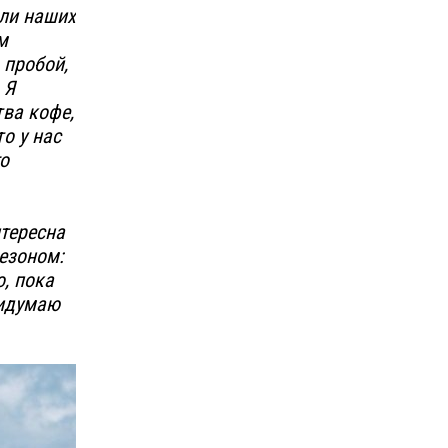
шли наших
м
 пробой,
 Я
тва кофе,
о у нас
го
нтересна
езоном:
, пока
ридумаю