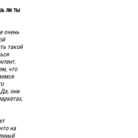
шь ли ты
е очень
ой
сть такой
ться
нтент.
ем, что
аемся
го
Да, они
аркетах,
ет
что на
венный