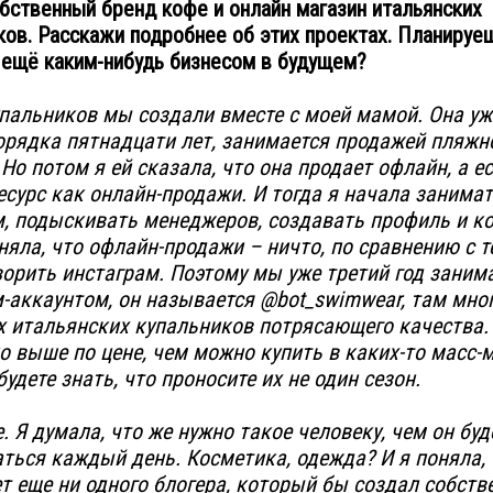
бственный бренд кофе и онлайн магазин итальянских
ков. Расскажи подробнее об этих проектах. Планируе
 ещё каким-нибудь бизнесом в будущем?
пальников мы создали вместе с моей мамой. Она уж
орядка пятнадцати лет, занимается продажей пляжн
Но потом я ей сказала, что она продает офлайн, а е
есурс как онлайн-продажи. И тогда я начала занима
, подыскивать менеджеров, создавать профиль и ко
яла, что офлайн-продажи – ничто, по сравнению с т
орить инстаграм. Поэтому мы уже третий год заним
-аккаунтом, он называется @bot_swimwear, там мно
 итальянских купальников потрясающего качества. 
 выше по цене, чем можно купить в каких-то масс-м
будете знать, что проносите их не один сезон.
. Я думала, что же нужно такое человеку, чем он буд
ться каждый день. Косметика, одежда? И я поняла, 
т еще ни одного блогера, который бы создал собст