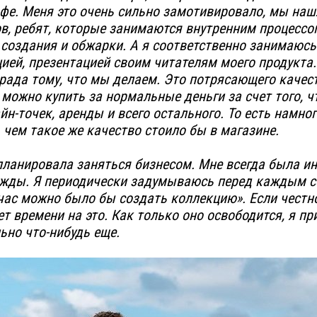
фе. Меня это очень сильно замотивировало, мы на
в, ребят, которые занимаются внутренним процессо
 создания и обжарки. А я соответственно занимаюсь
ией, презентацией своим читателям моего продукта.
рада тому, что мы делаем. Это потрясающего качес
можно купить за нормальные деньги за счет того, чт
йн-точек, аренды и всего остального. То есть намно
 чем такое же качество стоило бы в магазине.
планировала заняться бизнесом. Мне всегда была и
ежды. Я периодически задумываюсь перед каждым с
час можно было бы создать коллекцию». Если честно
ет времени на это. Как только оно освободится, я п
ьно что-нибудь еще.