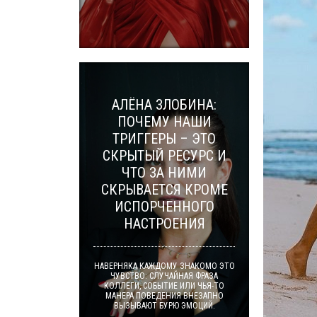
АЛЁНА ЗЛОБИНА:
ПОЧЕМУ НАШИ
ТРИГГЕРЫ – ЭТО
СКРЫТЫЙ РЕСУРС И
ЧТО ЗА НИМИ
СКРЫВАЕТСЯ КРОМЕ
ИСПОРЧЕННОГО
НАСТРОЕНИЯ
НАВЕРНЯКА КАЖДОМУ ЗНАКОМО ЭТО
ЧУВСТВО: СЛУЧАЙНАЯ ФРАЗА
КОЛЛЕГИ, СОБЫТИЕ ИЛИ ЧЬЯ-ТО
МАНЕРА ПОВЕДЕНИЯ ВНЕЗАПНО
ВЫЗЫВАЮТ БУРЮ ЭМОЦИЙ.