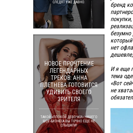
СЛЕДЯТ УЖЕ ДАВНО.
бренд ко
партнеро
покупки,
реализац
безумно 
который 
нет офла
дешевле,
НОВОЕ ПРОЧТЕНИЕ
И я еще 
ЛЕГЕНДАРНЫХ
тема од
ТРЕКОВ: АННА
«Вот сей
ПЛЕТНЕВА ГОТОВИТСЯ
не хвата
УДИВИТЬ СВОЕГО
обязател
ЗРИТЕЛЯ
ТАКОЙ «ПЛОХОЙ ДЕВОЧКИ» НАШЕГО
ШОУ-БИЗНЕСА ВЫ ТОЧНО ЕЩЕ НЕ
СЛЫШАЛИ!