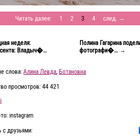
Читать далее:
1
2
3
4
след. →
ная неделя:
Полина Гагарина подел
ента: Владыч�...
фотографи�... →
е слова:
Алина Левда
,
Ботановна
во просмотров: 44 421
i
то: instagram
 с друзьями: