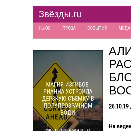
Звёзды.ru
НЬЮС
ПРОЗА
СОБЫТИЯ
МОДА
АЛ
РАС
БЛО
МАГИЯ ИЗГИБОВ:
ВО
РИАННА УСТРОИЛА
ДЕРЗКУЮ СЪЕМКУ В
ПОЛУПРОЗРАЧНОМ
26.10.19 
БОДИ
На веден
РИАННА ПРЕДСТАВИЛА НОВУЮ