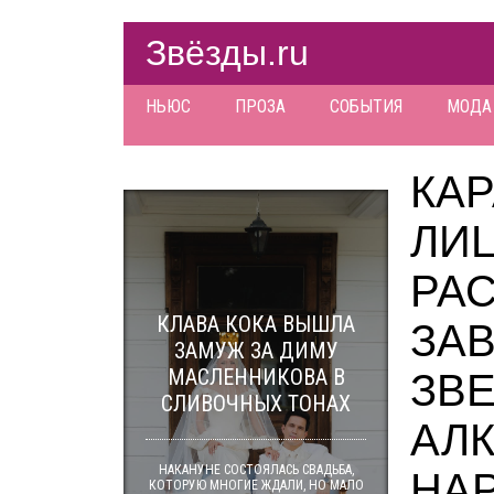
Звёзды.ru
НЬЮС
ПРОЗА
СОБЫТИЯ
МОДА
КАР
ЛИ
РАС
КЛАВА КОКА ВЫШЛА
ЗАВ
ЗАМУЖ ЗА ДИМУ
МАСЛЕННИКОВА В
ЗВЕ
СЛИВОЧНЫХ ТОНАХ
АЛ
НАКАНУНЕ СОСТОЯЛАСЬ СВАДЬБА,
НА
КОТОРУЮ МНОГИЕ ЖДАЛИ, НО МАЛО