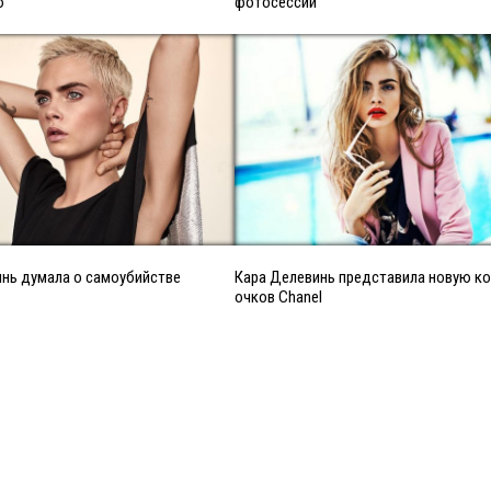
ю
фотосессии
нь думала о самоубийстве
Кара Делевинь представила новую к
очков Chanel