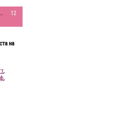
...
12
ста на
тт
,
фф
,