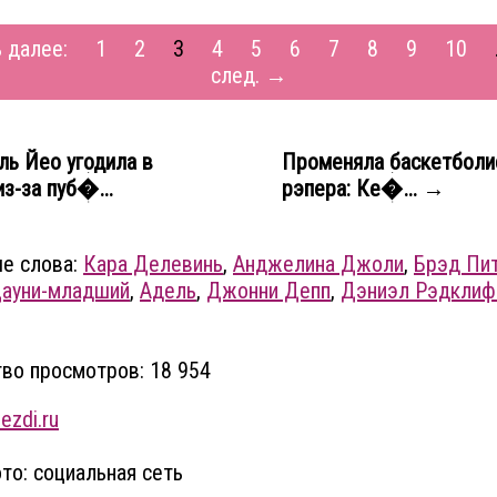
 далее:
1
2
3
4
5
6
7
8
9
10
след. →
ь Йео угодила в
Променяла баскетболи
из-за пуб�...
рэпера: Ке�... →
е слова:
Кара Делевинь
,
Анджелина Джоли
,
Брэд Пи
Дауни-младший
,
Адель
,
Джонни Депп
,
Дэниэл Рэдкли
во просмотров: 18 954
ezdi.ru
то: социальная сеть