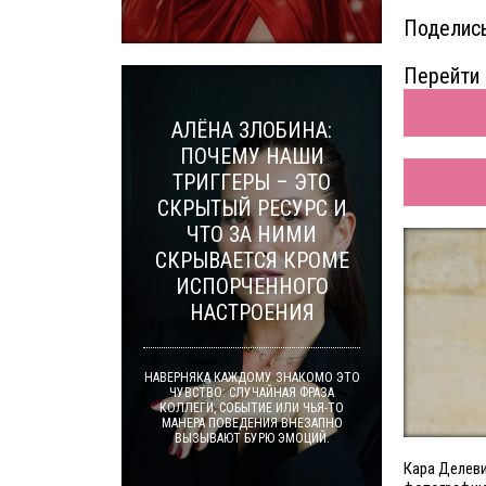
Поделись
Перейти 
АЛЁНА ЗЛОБИНА:
ПОЧЕМУ НАШИ
ТРИГГЕРЫ – ЭТО
СКРЫТЫЙ РЕСУРС И
ЧТО ЗА НИМИ
СКРЫВАЕТСЯ КРОМЕ
ИСПОРЧЕННОГО
НАСТРОЕНИЯ
НАВЕРНЯКА КАЖДОМУ ЗНАКОМО ЭТО
ЧУВСТВО: СЛУЧАЙНАЯ ФРАЗА
КОЛЛЕГИ, СОБЫТИЕ ИЛИ ЧЬЯ-ТО
МАНЕРА ПОВЕДЕНИЯ ВНЕЗАПНО
ВЫЗЫВАЮТ БУРЮ ЭМОЦИЙ.
Кара Делев