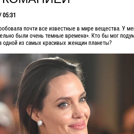
/ 05:31
робовала почти все известные в мире вещества. У ме
ельно были очень темные времена». Кто бы мог подум
а одной из самых красивых женщин планеты?