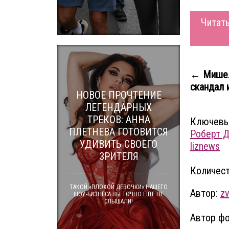
Читать
← Мишел
скандал 
НОВОЕ ПРОЧТЕНИЕ
ЛЕГЕНДАРНЫХ
ТРЕКОВ: АННА
Ключевы
ПЛЕТНЕВА ГОТОВИТСЯ
Роберт 
УДИВИТЬ СВОЕГО
liznews
ЗРИТЕЛЯ
Количест
ТАКОЙ «ПЛОХОЙ ДЕВОЧКИ» НАШЕГО
Автор:
zv
ШОУ-БИЗНЕСА ВЫ ТОЧНО ЕЩЕ НЕ
СЛЫШАЛИ!
Автор фо