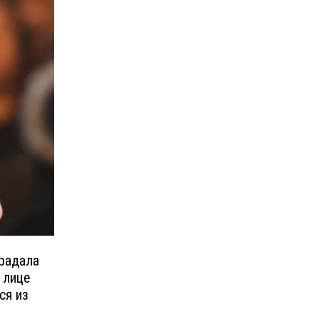
радала
 лице
ся из