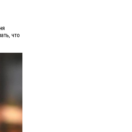
ня
ать, что