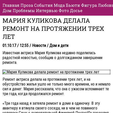
Главная
Проза
События
Мода
Бьюти
Фигура
Любов
Дом
Проблемы
Интервью
Фото
Досье
МАРИЯ КУЛИКОВА ДЕЛАЛА
РЕМОНТ НА ПРОТЯЖЕНИИ ТРЕХ
ЛЕТ
01.10.17 / 12:55 /
Новости
/
Дом и дети
Известная актриса Мария Куликова недавно поделилась
радостной новостью, сообщив о долгожданном завершении
ремонта.
Ремонт актриса делала на протяжении трех лет, и на
обустройство жилья ушло не только много времени, но и немало
сил и денег. Мария рассказала, что она с ужасом вспоминает те
три года, когда продолжался ремонт.
«Три года назад я затеяла ремонт в доме в одиночку. В эту
авантюру я втянула своего соседа, ни в чем не повинного
человека Сашу с очаровательной фамилией Пунтус!Он разделил