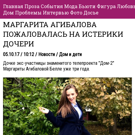
Главная
Проза
События
Мода
Бьюти
Фигура
Любов
Дом
Проблемы
Интервью
Фото
Досье
МАРГАРИТА АГИБАЛОВА
ПОЖАЛОВАЛАСЬ НА ИСТЕРИКИ
ДОЧЕРИ
05.10.17 / 10:12 /
Новости
/
Дом и дети
Дочке экс-участницы знаменитого телепроекта "Дом-2"
Маргариты Агибаловой Белле уже три года.