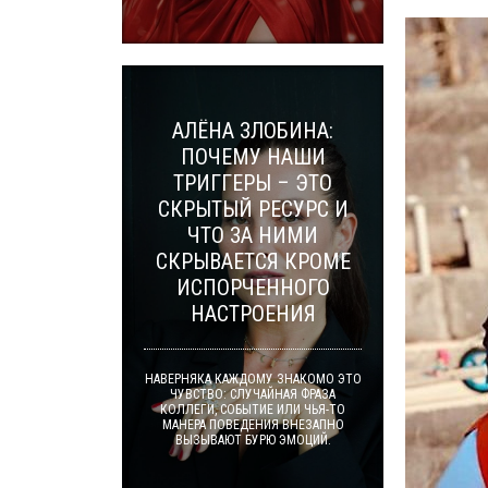
АЛЁНА ЗЛОБИНА:
ПОЧЕМУ НАШИ
ТРИГГЕРЫ – ЭТО
СКРЫТЫЙ РЕСУРС И
ЧТО ЗА НИМИ
СКРЫВАЕТСЯ КРОМЕ
ИСПОРЧЕННОГО
НАСТРОЕНИЯ
НАВЕРНЯКА КАЖДОМУ ЗНАКОМО ЭТО
ЧУВСТВО: СЛУЧАЙНАЯ ФРАЗА
КОЛЛЕГИ, СОБЫТИЕ ИЛИ ЧЬЯ-ТО
МАНЕРА ПОВЕДЕНИЯ ВНЕЗАПНО
ВЫЗЫВАЮТ БУРЮ ЭМОЦИЙ.