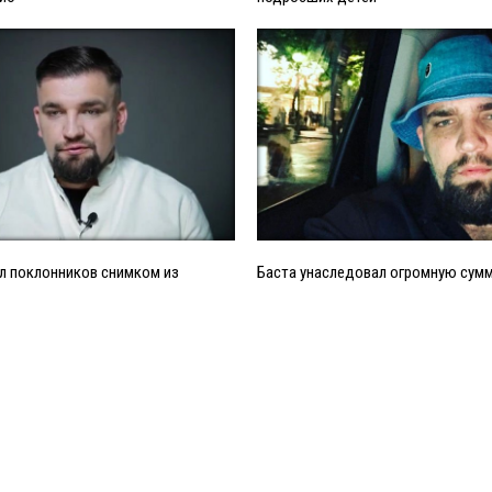
л поклонников снимком из
Баста унаследовал огромную сумм