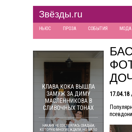
Звёзды.ru
НЬЮС
ПРОЗА
СОБЫТИЯ
МОДА
БА
ФО
ДО
КЛАВА КОКА ВЫШЛА
ЗАМУЖ ЗА ДИМУ
17.04.18 
МАСЛЕННИКОВА В
Популярн
СЛИВОЧНЫХ ТОНАХ
псевдони
НАКАНУНЕ СОСТОЯЛАСЬ СВАДЬБА,
КОТОРУЮ МНОГИЕ ЖДАЛИ, НО МАЛО