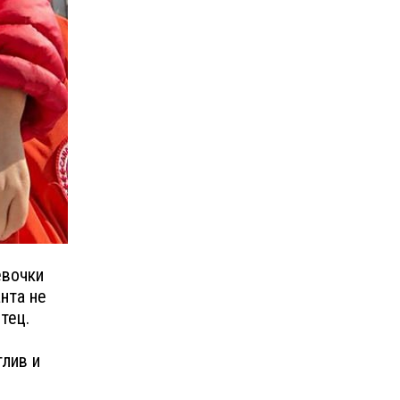
евочки
нта не
тец.
тлив и