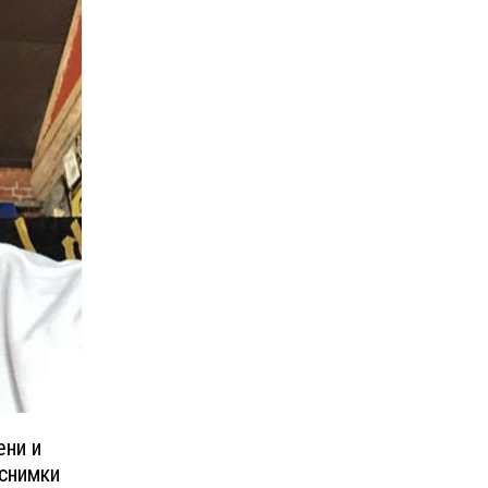
ени и
 снимки