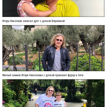
Игорь Николаев записал дуэт с дочкой Вероникой
Милый снимок Игоря Николаева с дочкой произвел фурор в Сети