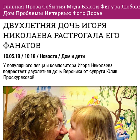
Главная
Проза
События
Мода
Бьюти
Фигура
Любов
Дом
Проблемы
Интервью
Фото
Досье
ДВУХЛЕТНЯЯ ДОЧЬ ИГОРЯ
НИКОЛАЕВА РАСТРОГАЛА ЕГО
ФАНАТОВ
10.05.18 / 10:18 /
Новости
/
Дом и дети
У популярного певца и композитора Игоря Николаева
подрастает двухлетняя дочь Вероника от супруги Юлии
Проскуряковой.