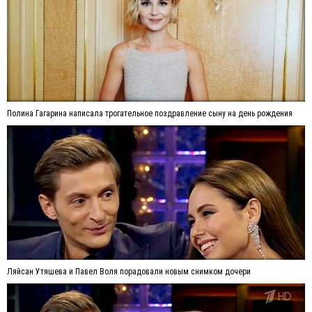
Полина Гагарина написала трогательное поздравление сыну на день рождения
Ляйсан Утяшева и Павел Воля порадовали новым снимком дочери