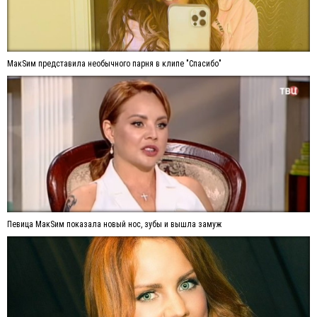
МакSим представила необычного парня в клипе "Спасибо"
Певица МакSим показала новый нос, зубы и вышла замуж