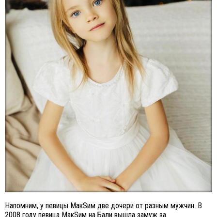
Напомним, у певицы МакSим две дочери от разным мужчин. В
2008 году певица МакSим на Бали вышла замуж за