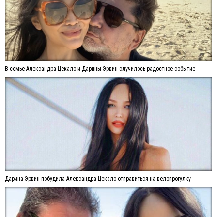
В семье Александра Цекало и Дарины Эрвин случилось радостное событие
Дарина Эрвин побудила Александра Цекало отправиться на велопрогулку