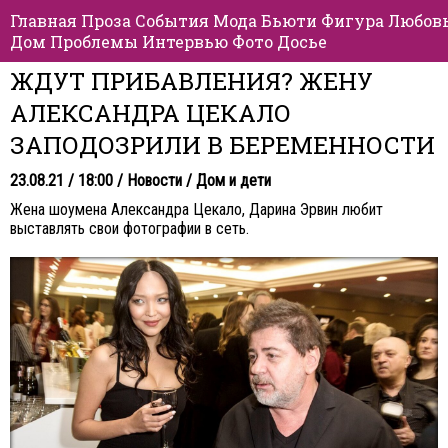
Главная
Проза
События
Мода
Бьюти
Фигура
Любов
Дом
Проблемы
Интервью
Фото
Досье
ЖДУТ ПРИБАВЛЕНИЯ? ЖЕНУ
АЛЕКСАНДРА ЦЕКАЛО
ЗАПОДОЗРИЛИ В БЕРЕМЕННОСТИ
23.08.21 / 18:00 /
Новости
/
Дом и дети
Жена шоумена Александра Цекало, Дарина Эрвин любит
выставлять свои фотографии в сеть.