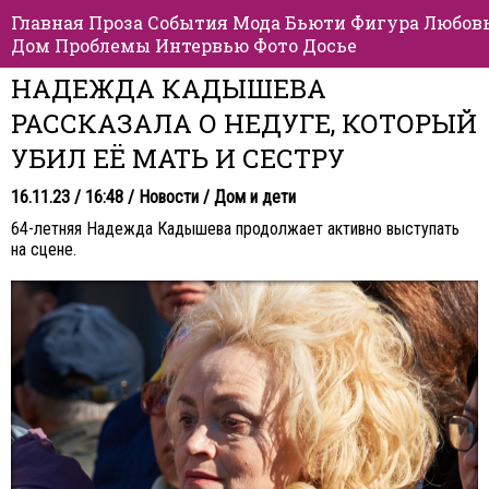
Главная
Проза
События
Мода
Бьюти
Фигура
Любов
Дом
Проблемы
Интервью
Фото
Досье
НАДЕЖДА КАДЫШЕВА
РАССКАЗАЛА О НЕДУГЕ, КОТОРЫЙ
УБИЛ ЕЁ МАТЬ И СЕСТРУ
16.11.23 / 16:48 /
Новости
/
Дом и дети
64-летняя Надежда Кадышева продолжает активно выступать
на сцене.