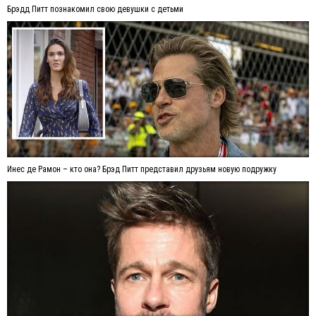
Брэдд Питт познакомил свою девушки с детьми
Инес де Рамон – кто она? Брэд Питт представил друзьям новую подружку