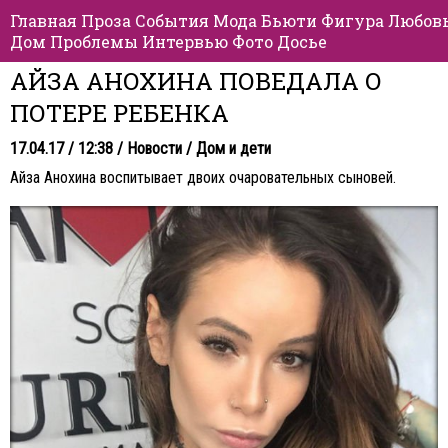
Главная
Проза
События
Мода
Бьюти
Фигура
Любов
Дом
Проблемы
Интервью
Фото
Досье
АЙЗА АНОХИНА ПОВЕДАЛА О
ПОТЕРЕ РЕБЕНКА
17.04.17 / 12:38 /
Новости
/
Дом и дети
Айза Анохина воспитывает двоих очаровательных сыновей.