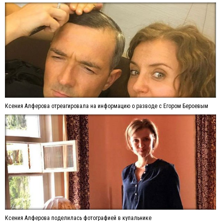
Ксения Алферова отреагировала на информацию о разводе с Егором Бероевым
Ксения Алферова поделилась фотографией в купальнике