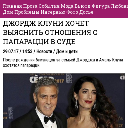
Главная
Проза
События
Мода
Бьюти
Фигура
Любов
Дом
Проблемы
Интервью
Фото
Досье
ДЖОРДЖ КЛУНИ ХОЧЕТ
ВЫЯСНИТЬ ОТНОШЕНИЯ С
ПАПАРАЦЦИ В СУДЕ
29.07.17 / 14:53 /
Новости
/
Дом и дети
После рождения близнецов за семьей Джорджа и Амаль Клуни
охотятся папарацци.