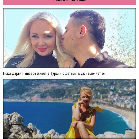
Пока Дарья Пынзарь живёт в Турции с детьми, муж изменяет ей