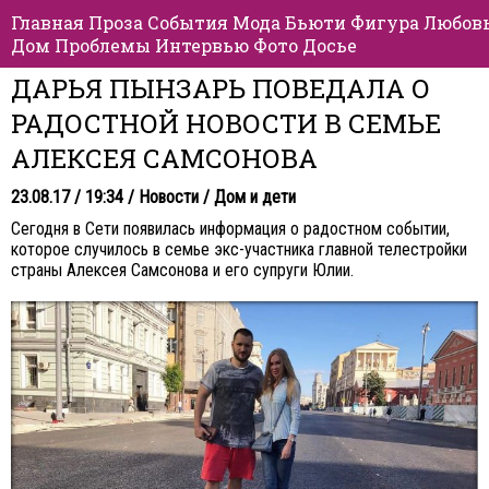
Главная
Проза
События
Мода
Бьюти
Фигура
Любов
Дом
Проблемы
Интервью
Фото
Досье
ДАРЬЯ ПЫНЗАРЬ ПОВЕДАЛА О
РАДОСТНОЙ НОВОСТИ В СЕМЬЕ
АЛЕКСЕЯ САМСОНОВА
23.08.17 / 19:34 /
Новости
/
Дом и дети
Сегодня в Сети появилась информация о радостном событии,
которое случилось в семье экс-участника главной телестройки
страны Алексея Самсонова и его супруги Юлии.