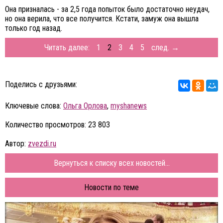
Она призналась - за 2,5 года попыток было достаточно неудач,
но она верила, что все получится. Кстати, замуж она вышла
только год назад.
Читать далее:
1
2
3
4
5
след. →
Поделись с друзьями:
Ключевые слова:
Ольга Орлова
,
myshanews
Количество просмотров: 23 803
Автор:
zvezdi.ru
Вернуться к списку всех новостей...
Новости по теме