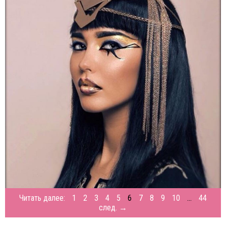
Читать далее:
1
2
3
4
5
6
7
8
9
10
...
44
след. →