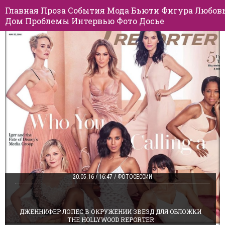
Главная
Проза
События
Мода
Бьюти
Фигура
Любов
Дом
Проблемы
Интервью
Фото
Досье
20.05.16 / 16:47 / ФОТОСЕССИИ
ДЖЕННИФЕР ЛОПЕС В ОКРУЖЕНИИ ЗВЕЗД ДЛЯ ОБЛОЖКИ
THE HOLLYWOOD REPORTER