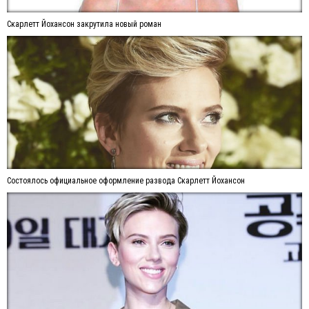
Скарлетт Йохансон закрутила новый роман
Состоялось официальное оформление развода Скарлетт Йохансон