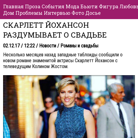
Главная
Проза
События
Мода
Бьюти
Фигура
Любов
Дом
Проблемы
Интервью
Фото
Досье
СКАРЛЕТТ ЙОХАНСОН
РАЗДУМЫВАЕТ О СВАДЬБЕ
02.12.17 / 12:22 /
Новости
/
Романы и свадьбы
Несколько месяцев назад западные таблоиды сообщили о
новом романе знаменитой актрисы Скарлетт Йохансон с
телеведущим Колином Жостом.