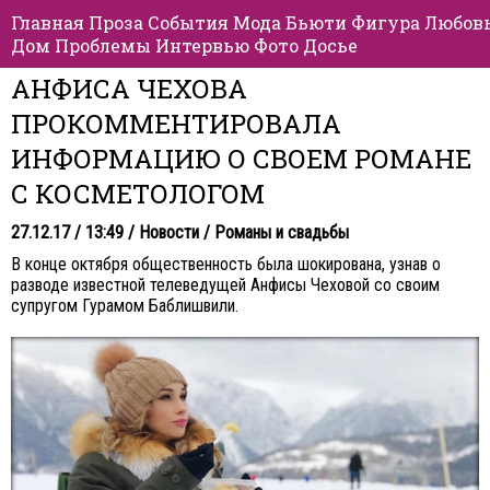
Главная
Проза
События
Мода
Бьюти
Фигура
Любов
Дом
Проблемы
Интервью
Фото
Досье
АНФИСА ЧЕХОВА
ПРОКОММЕНТИРОВАЛА
ИНФОРМАЦИЮ О СВОЕМ РОМАНЕ
С КОСМЕТОЛОГОМ
27.12.17 / 13:49 /
Новости
/
Романы и свадьбы
В конце октября общественность была шокирована, узнав о
разводе известной телеведущей Анфисы Чеховой со своим
супругом Гурамом Баблишвили.