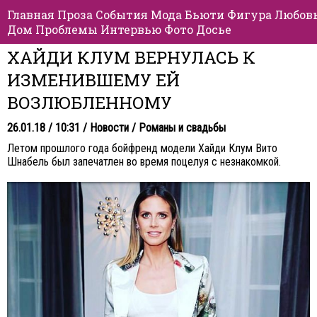
Главная
Проза
События
Мода
Бьюти
Фигура
Любов
Дом
Проблемы
Интервью
Фото
Досье
ХАЙДИ КЛУМ ВЕРНУЛАСЬ К
ИЗМЕНИВШЕМУ ЕЙ
ВОЗЛЮБЛЕННОМУ
26.01.18 / 10:31 /
Новости
/
Романы и свадьбы
Летом прошлого года бойфренд модели Хайди Клум Вито
Шнабель был запечатлен во время поцелуя с незнакомкой.