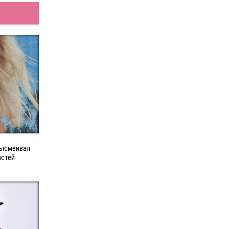
высмеивал
астей