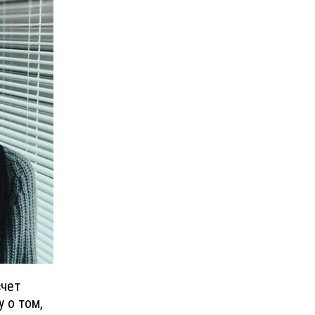
счет
 о том,