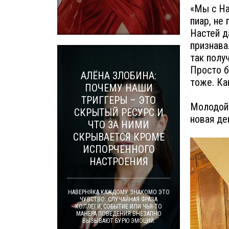
«Мы с На
пиар, не 
Настей д
признава
так полу
Просто б
АЛЁНА ЗЛОБИНА:
тоже. Ка
ПОЧЕМУ НАШИ
ТРИГГЕРЫ – ЭТО
Молодой 
СКРЫТЫЙ РЕСУРС И
новая де
ЧТО ЗА НИМИ
СКРЫВАЕТСЯ КРОМЕ
ИСПОРЧЕННОГО
НАСТРОЕНИЯ
НАВЕРНЯКА КАЖДОМУ ЗНАКОМО ЭТО
ЧУВСТВО: СЛУЧАЙНАЯ ФРАЗА
КОЛЛЕГИ, СОБЫТИЕ ИЛИ ЧЬЯ-ТО
МАНЕРА ПОВЕДЕНИЯ ВНЕЗАПНО
ВЫЗЫВАЮТ БУРЮ ЭМОЦИЙ.