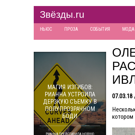
Звёзды.ru
НЬЮС
ПРОЗА
СОБЫТИЯ
МОДА
ОЛ
РА
ИВ
МАГИЯ ИЗГИБОВ:
РИАННА УСТРОИЛА
07.03.18 
ДЕРЗКУЮ СЪЕМКУ В
ПОЛУПРОЗРАЧНОМ
Нескольк
БОДИ
котором 
РИАННА ПРЕДСТАВИЛА НОВУЮ