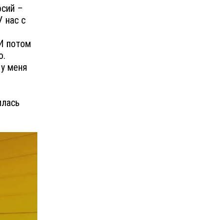
рсий –
У нас с
 И потом
о.
 у меня
илась