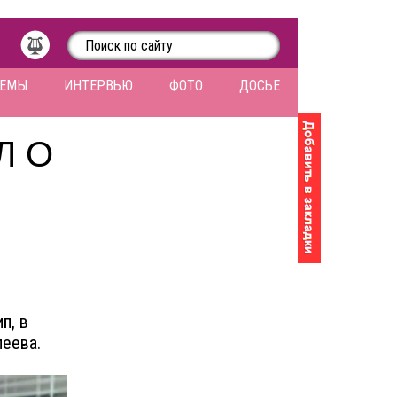
ЛЕМЫ
ИНТЕРВЬЮ
ФОТО
ДОСЬЕ
Л О
п, в
леева.