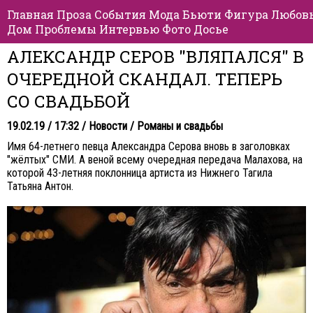
Главная
Проза
События
Мода
Бьюти
Фигура
Любов
Дом
Проблемы
Интервью
Фото
Досье
АЛЕКСАНДР СЕРОВ "ВЛЯПАЛСЯ" В
ОЧЕРЕДНОЙ СКАНДАЛ. ТЕПЕРЬ
СО СВАДЬБОЙ
19.02.19 / 17:32 /
Новости
/
Романы и свадьбы
Имя 64-летнего певца Александра Серова вновь в заголовках
"жёлтых" СМИ. А веной всему очередная передача Малахова, на
которой 43-летняя поклонница артиста из Нижнего Тагила
Татьяна Антон.