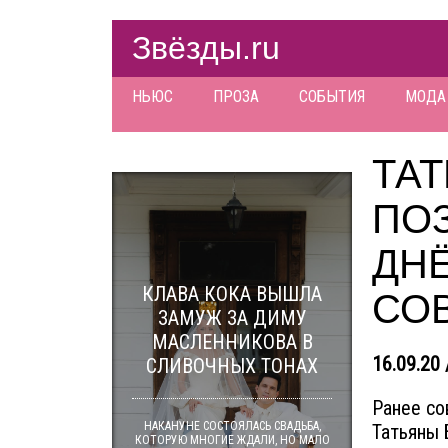
Звёзды.ru
НЬЮС
ПРОЗА
СОБЫТИЯ
МОДА
ТА
ПО
ДН
КЛАВА КОКА ВЫШЛА
СО
ЗАМУЖ ЗА ДИМУ
МАСЛЕННИКОВА В
16.09.20 
СЛИВОЧНЫХ ТОНАХ
Ранее со
НАКАНУНЕ СОСТОЯЛАСЬ СВАДЬБА,
Татьяны 
КОТОРУЮ МНОГИЕ ЖДАЛИ, НО МАЛО