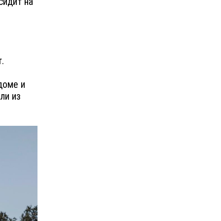
сидит на
.
доме и
ли из