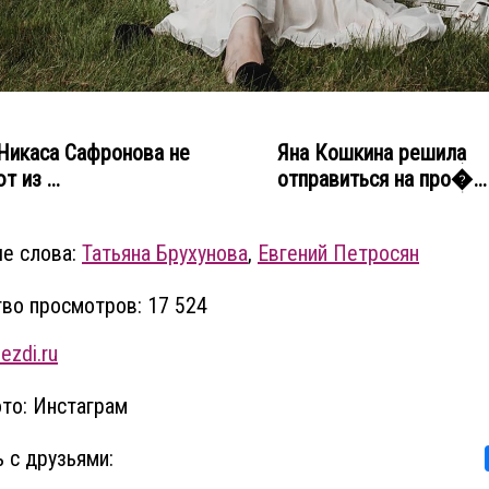
Никаса Сафронова не
Яна Кошкина решила
 из ...
отправиться на про�..
е слова:
Татьяна Брухунова
,
Евгений Петросян
во просмотров: 17 524
ezdi.ru
то: Инстаграм
 с друзьями: