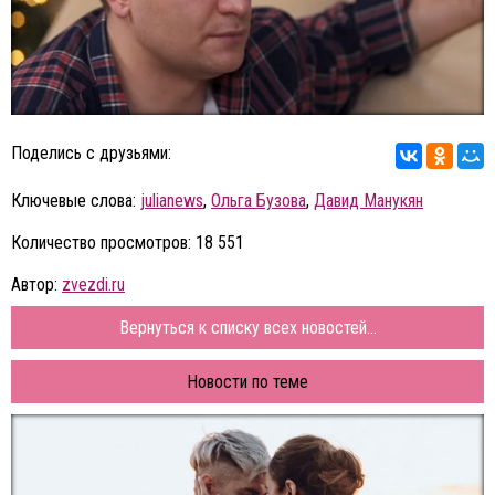
Поделись с друзьями:
Ключевые слова:
julianews
,
Ольга Бузова
,
Давид Манукян
Количество просмотров: 18 551
Автор:
zvezdi.ru
Вернуться к списку всех новостей...
Новости по теме