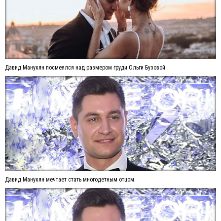
Давид Манукян посмеялся над размером груди Ольги Бузовой
Давид Манукян мечтает стать многодетным отцом