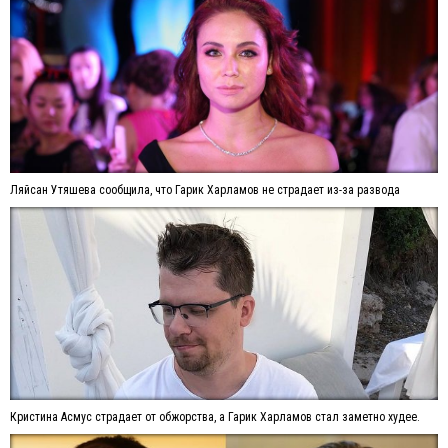
Ляйсан Утяшева сообщила, что Гарик Харламов не страдает из-за развода
Кристина Асмус страдает от обжорства, а Гарик Харламов стал заметно худее.