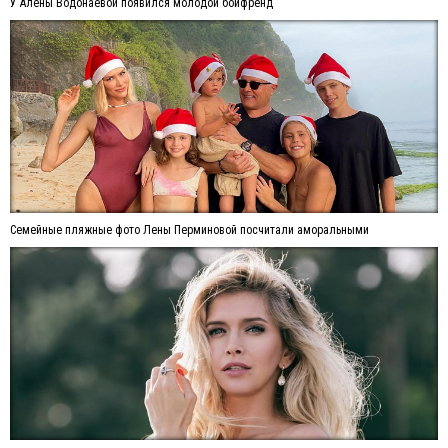
У Алены Водонаевой появился молодой бойфренд
Семейные пляжные фото Лены Перминовой посчитали аморальными