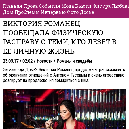
Главная
Проза
События
Мода
Бьюти
Фигура
Любов
Дом
Проблемы
Интервью
Фото
Досье
ВИКТОРИЯ РОМАНЕЦ
ПООБЕЩАЛА ФИЗИЧЕСКУЮ
РАСПРАВУ С ТЕМИ, КТО ЛЕЗЕТ В
ЕЕ ЛИЧНУЮ ЖИЗНЬ
23.03.17 / 02:02 /
Новости
/
Романы и свадьбы
Экс-звезда Дом-2 Виктория Романец продолжает рассказывать
об окончании отношений с Антоном Гусевым и очень агрессивно
реагирует на предложения помириться с ним.