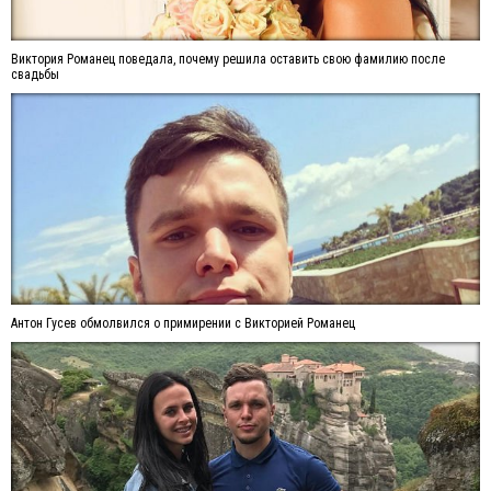
Виктория Романец поведала, почему решила оставить свою фамилию после
свадьбы
Антон Гусев обмолвился о примирении с Викторией Романец