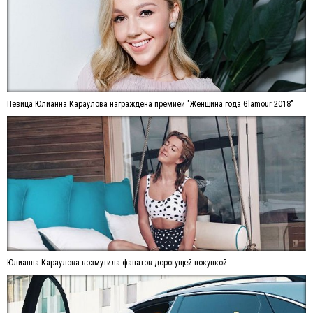
Певица Юлианна Караулова награждена премией "Женщина года Glamour 2018"
Юлианна Караулова возмутила фанатов дорогущей покупкой