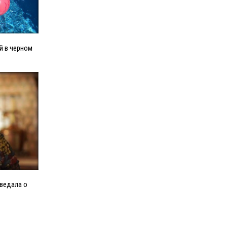
й в черном
ведала о