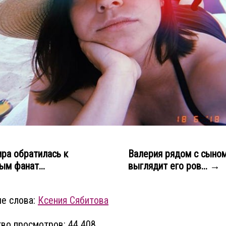
ра обратилась к
Валерия рядом с сыно
ым фанат...
выглядит его ров... →
е слова:
Ксения Сябитова
во просмотров: 44 408