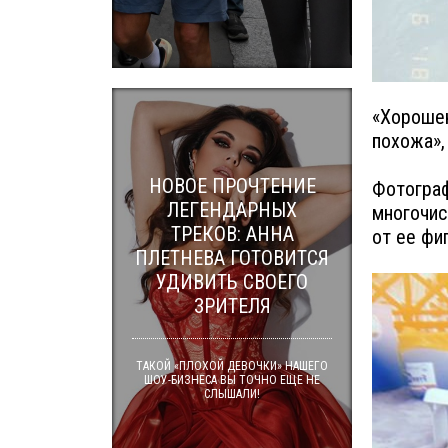
«Хорошен
похожа»,
НОВОЕ ПРОЧТЕНИЕ
Фотограф
ЛЕГЕНДАРНЫХ
многочис
ТРЕКОВ: АННА
от ее фи
ПЛЕТНЕВА ГОТОВИТСЯ
УДИВИТЬ СВОЕГО
ЗРИТЕЛЯ
ТАКОЙ «ПЛОХОЙ ДЕВОЧКИ» НАШЕГО
ШОУ-БИЗНЕСА ВЫ ТОЧНО ЕЩЕ НЕ
СЛЫШАЛИ!