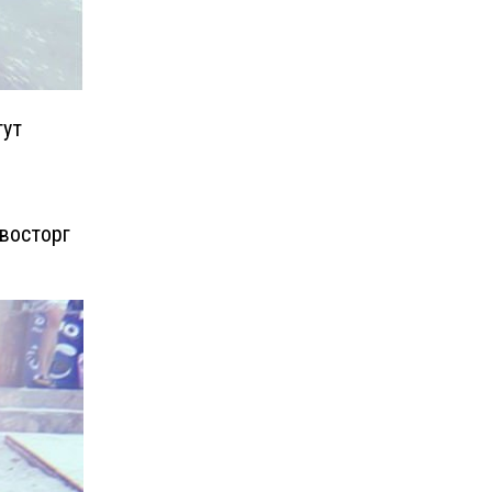
тут
восторг