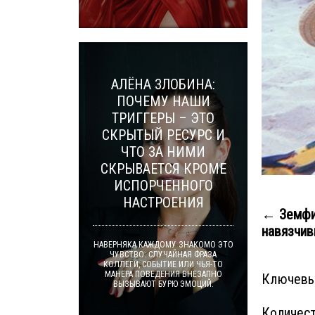
АЛЁНА ЗЛОБИНА:
ПОЧЕМУ НАШИ
ТРИГГЕРЫ – ЭТО
СКРЫТЫЙ РЕСУРС И
ЧТО ЗА НИМИ
СКРЫВАЕТСЯ КРОМЕ
ИСПОРЧЕННОГО
НАСТРОЕНИЯ
← Земфи
навязчив
НАВЕРНЯКА КАЖДОМУ ЗНАКОМО ЭТО
ЧУВСТВО: СЛУЧАЙНАЯ ФРАЗА
КОЛЛЕГИ, СОБЫТИЕ ИЛИ ЧЬЯ-ТО
МАНЕРА ПОВЕДЕНИЯ ВНЕЗАПНО
Ключевы
ВЫЗЫВАЮТ БУРЮ ЭМОЦИЙ.
Количест