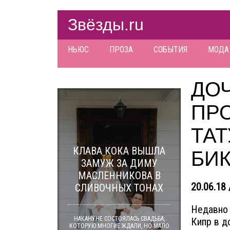
Звёзды.ru
НЬЮС
ПРОЗА
СОБЫТИЯ
МОДА
ДО
ПР
ТАТ
КЛАВА КОКА ВЫШЛА
БИ
ЗАМУЖ ЗА ДИМУ
МАСЛЕННИКОВА В
20.06.18 
СЛИВОЧНЫХ ТОНАХ
Недавно 
НАКАНУНЕ СОСТОЯЛАСЬ СВАДЬБА,
Кипр в д
КОТОРУЮ МНОГИЕ ЖДАЛИ, НО МАЛО